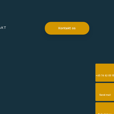
AKT
Kontakt os​
+45 74 62 05 15
Send mail